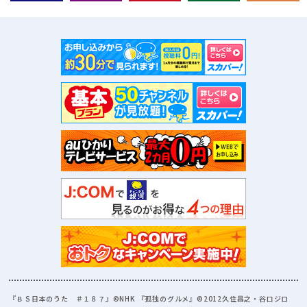
『ＢＳ日本のうた ＃１８７』©NHK 『孤独のグルメ』©2012久住昌之・谷口ジロ