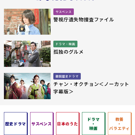
サスペンス
警視庁遺失物捜査ファイル
ドラマ・映画
孤独のグルメ
韓国歴史ドラマ
チャン・オクチョン＜ノーカット
字幕版＞
ドラマ
教養
歴史ドラマ
サスペンス
日本のうた
・
・
映画
バラエティ