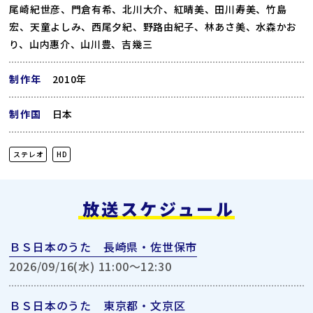
尾崎紀世彦、門倉有希、北川大介、紅晴美、田川寿美、竹島
宏、天童よしみ、西尾夕紀、野路由紀子、林あさ美、水森かお
り、山内惠介、山川豊、吉幾三
制作年
2010年
制作国
日本
ステレオ
HD
放送スケジュール
ＢＳ日本のうた 長崎県・佐世保市
2026/09/16(水) 11:00〜12:30
ＢＳ日本のうた 東京都・文京区