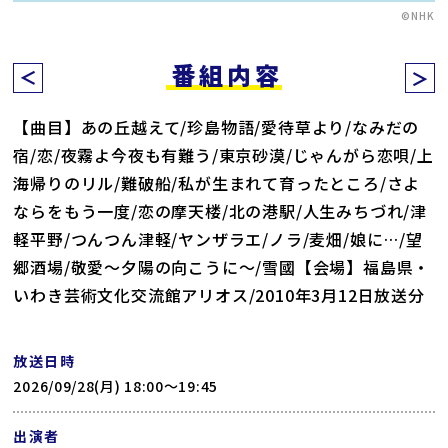
©NHK
番組内容
【曲目】あの丘越えて/珍島物語/愛待草より/なみだの
宿/恋/夜霧よ今夜も有難う/東京砂漠/じゃんがら恋唄/上
海帰りのリル/難破船/私が生まれて育ったところ/さよ
ならをもう一度/恋の摩天楼/北の港駅/人生みちづれ/津
軽平野/つんつん津軽/ヤンザラエ/ノラ/麦畑/娘に…/望
郷酒場/敬愛～夕陽の向こうに～/雪國【会場】福島県・
いわき芸術文化交流館アリオス/2010年3月12日放送分
放送日時
2026/09/28(月) 18:00〜19:45
出演者