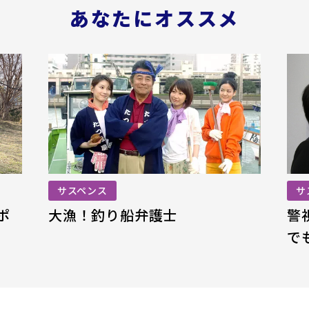
あなたにオススメ
サスペンス
サ
ポ
大漁！釣り船弁護士
警
で