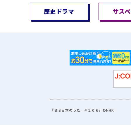
歴史ドラマ
サスペ
『ＢＳ日本のうた ＃２６６』©NHK