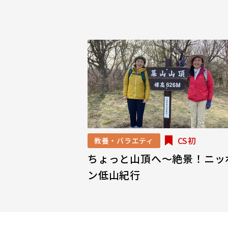
CS初
教養・バラエティ
ちょっと山頂へ～絶景！ニッ
ン低山紀行