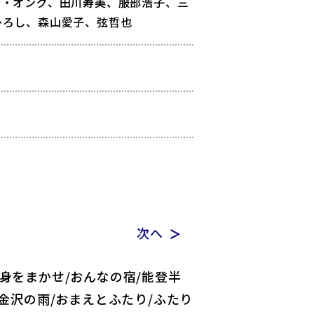
ィ・オング、田川寿美、服部浩子、三
ひろし、森山愛子、弦哲也
次へ
に身をまかせ/おんなの宿/能登半
/金沢の雨/おまえとふたり/ふたり