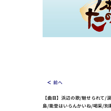
前へ
【曲目】浜辺の歌/魅せられて/涙
島/能登はいらんかいね/喝采/別