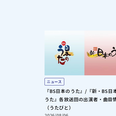
ニュース
『BS日本のうた』/『新・BS日
うた』各放送回の出演者・曲目
（うたびと）
2026/08/06