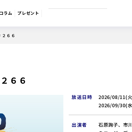
コラム
プレゼント
 ＃２６６
9月のおすすめ番組
週間番組表
サスペンス
日本のうた
ドラマ・映
＃２６６
放送日時
2026/08/11(火
2026/09/30(水
出演者
石原詢子、市