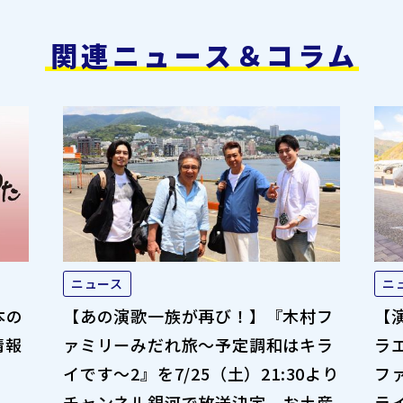
関連ニュース＆コラム
ニュース
ニ
本の
【あの演歌一族が再び！】『木村フ
【
情報
ァミリーみだれ旅～予定調和はキラ
ラ
イです～2』を7/25（土）21:30より
フ
チャンネル銀河で放送決定。お土産
ライ