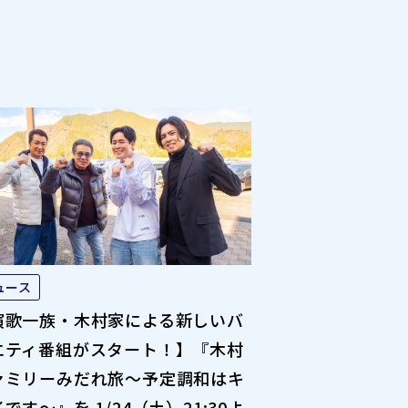
ュース
演歌一族・木村家による新しいバ
エティ番組がスタート！】『木村
ァミリーみだれ旅～予定調和はキ
です～』を 1/24（土）21:30よ