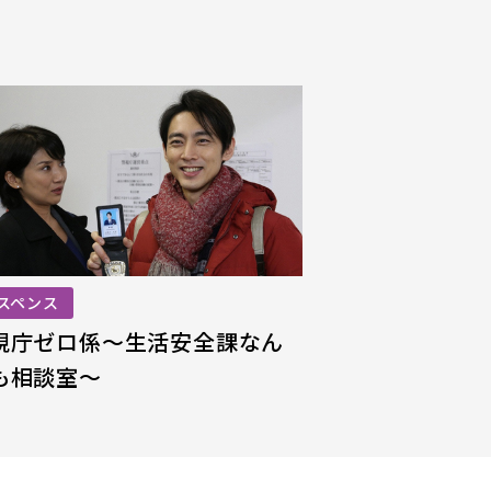
スペンス
視庁ゼロ係
～生活安全課なん
も相談室～