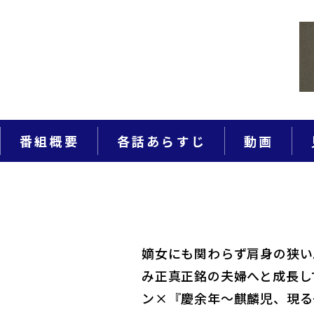
番組概要
各話あらすじ
動画
嫡女にも関わらず肩身の狭い
み正真正銘の夫婦へと成長し
ン×『慶余年～麒麟児、現る