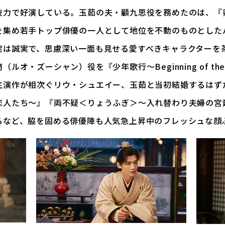
技力で好演している。玉茹の夫・顧九思役を務めたのは、『
を集め若手トップ俳優の一人として地位を不動のものとした
実は誠実で、思慮深い一面も見せる愛すべきキャラクターを
オ・ズーシャン）役を『少年歌行～Beginning of the
主演作が相次ぐリウ・シュエイー、玉茹と当初結婚するはず
恋人たち～』『両不疑＜りょうふぎ＞～入れ替わり夫婦の宮
るなど、脇を固める俳優陣も人気急上昇中のフレッシュな顔