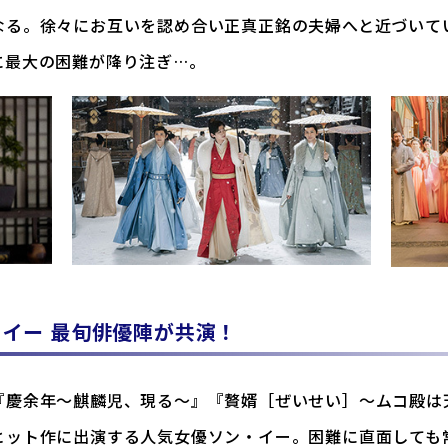
なる。徐々にお互いを認め合い正真正銘の夫婦へと近づいて
に最大の困難が降り注ぎ…。
イー 最旬俳優陣が共演！
『慶余年～麒麟児、現る～』『贅婿［ぜいせい］～ムコ殿は
ヒット作に出演する人気女優ソン・イー。困難に直面しても