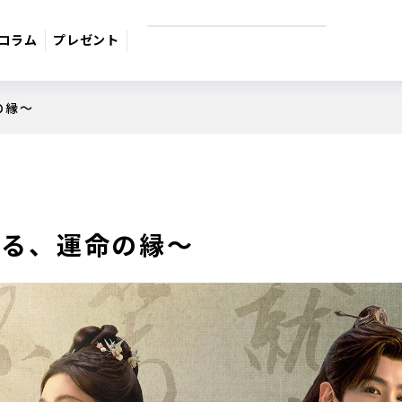
コラム
プレゼント
の縁～
9月のおすすめ番組
週間番組表
サスペンス
日本のうた
ドラマ・映
綴る、運命の縁～