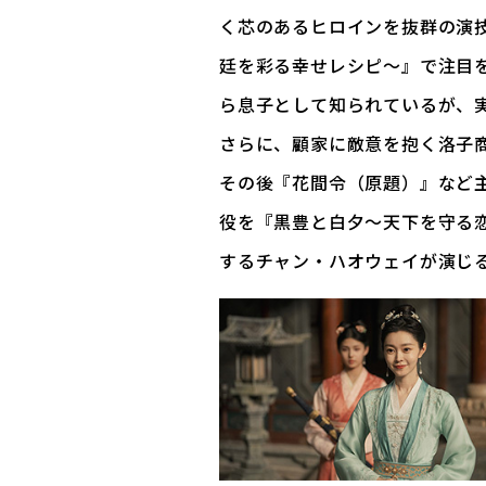
く芯のあるヒロインを抜群の演
廷を彩る幸せレシピ～』で注目
ら息子として知られているが、
さらに、顧家に敵意を抱く洛子商（ル
その後『花間令（原題）』など
役を『黒豊と白夕～天下を守る
するチャン・ハオウェイが演じ