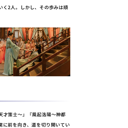
いく2人。しかし、その歩みは順
天才策士～』『風起洛陽～神都
常に前を向き、道を切り開いてい