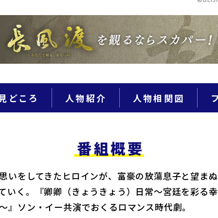
見どころ
人物紹介
人物相関図
番組概要
思いをしてきたヒロインが、富豪の放蕩息子と望まぬ
ていく。『卿卿（きょうきょう）日常～宮廷を彩る幸
～』ソン・イー共演でおくるロマンス時代劇。