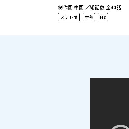
制作国:中国
総話数:全40話
ステレオ
字幕
HD