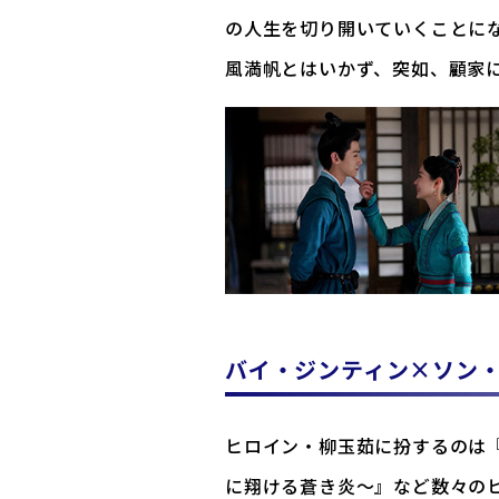
の人生を切り開いていくことに
風満帆とはいかず、突如、顧家
バイ・ジンティン×ソン・
ヒロイン・柳玉茹に扮するのは
に翔ける蒼き炎～』など数々の