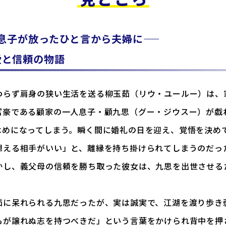
息子が放ったひと言から夫婦に――
愛と信頼の物語
わらず肩身の狭い生活を送る柳玉茹（リウ・ユールー）は、
富豪である顧家の一人息子・顧九思（グー・ジウスー）が戯
はめになってしまう。瞬く間に婚礼の日を迎え、覚悟を決め
想える相手がいい」と、離縁を持ち掛けられてしまうのだっ
かし、義父母の信頼を勝ち取った彼女は、九思を出世させる
茹に呆れられる九思だったが、実は誠実で、江湖を渡り歩き
もが譲れぬ志を持つべきだ」という言葉をかけられ背中を押