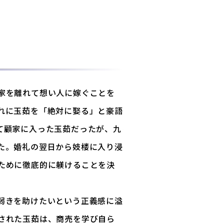
家を離れて想い人に嫁ぐことを
れに玉茹を「絶対に娶る」と豪語
て顧家に入った玉茹だったが、九
た。婚礼の翌日から妓楼に入り浸
ために徹底的に躾けることを決
弱きを助けたいという正義感に溢
された玉茹は、商売を学び自ら