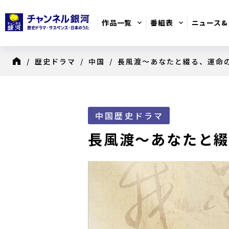
作品一覧
番組表
ニュース&
/
歴史ドラマ
/
中国
/ 長風渡～あなたと綴る、運命
8月のおすすめ番組
日別番組表
歴史ドラマ
中国歴史ドラマ
長風渡～あなたと