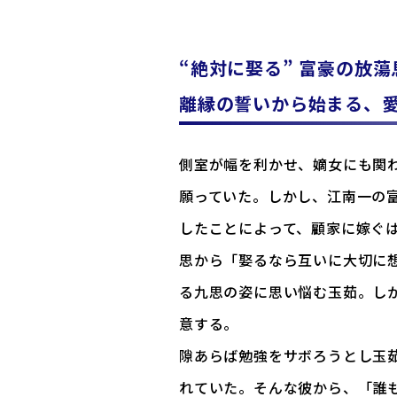
“絶対に娶る” 富豪の放蕩
離縁の誓いから始まる、
側室が幅を利かせ、嫡女にも関
願っていた。しかし、江南一の
したことによって、顧家に嫁ぐ
思から「娶るなら互いに大切に
る九思の姿に思い悩む玉茹。し
意する。
隙あらば勉強をサボろうとし玉
れていた。そんな彼から、「誰