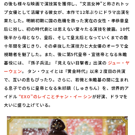
の後も様々な映画で演技賞を獲得し、“文芸女神”と称されトッ
プ女優として活躍する彼女が、本作で12年ぶりにドラマ出演を
果たした。明朝初期に国の危機を救った実在の女性・孝恭章皇
后に扮し、初の時代劇とは思えない堂々たる演技を披露。10代
後半から母となり、皇后、そして皇太后となっていくまでの数
十年間を演じきり、その卓抜した演技力と大女優のオーラで全
視聴者を魅了した。また、後に第5代皇帝・宣徳帝となる朱瞻
基役には、『孫子兵法』『見えない目撃者』出演の
ジュー・ヤ
ーウェン
。 タン・ウェイとは『黄金時代』以来２度目の共演
で、互いの息もぴったり。さらに、若微と朱瞻基の間に生まれ
る息子でのちに皇帝となる朱祁鎮（しゅきちん）を、世界的ア
イドル
“EXO”のレイことチャン・イー シン
が好演、ドラマを
大いに盛り上げている。