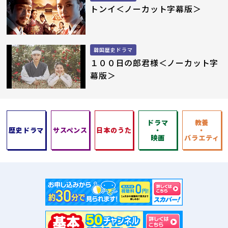
トンイ＜ノーカット字幕版＞
韓国歴史ドラマ
１００日の郎君様＜ノーカット字
幕版＞
ドラマ
教養
歴史ドラマ
サスペンス
日本のうた
・
・
映画
バラエティ