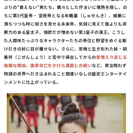
ぷりの“食えない”男たち。飄々とした佇まいに情熱を隠し、の
ちに第5代皇帝・ 宣徳帝となる朱瞻基（しゅせんき）、威厳に
満ちつつも時に弱さを見せる永楽帝、気弱に見えて誰よりも洞
察力のある皇太子、強欲だが憎めない第2皇子の漢王。こうし
た人間味たっぷりなキャラクターたちの帝位と野望をめぐる駆
け引きの妙に目が離せない。さらに、若微と生き別れた妹・胡
善祥（こぜんしょう）と宮中で再会してからの
愛憎入り混じる
複雑な関係、国家存亡をかけた異国との戦い
など、男女問わず
物語の世界へ引き込まれること間違いなしの歴史エンターテイ
ンメントに仕上がっている。