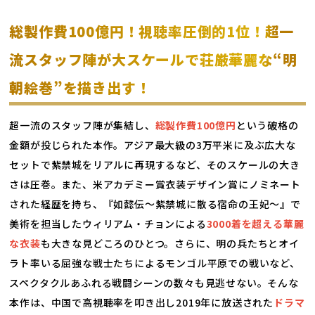
総製作費100億円！視聴率圧倒的1位！超一
流スタッフ陣が大スケールで荘厳華麗な“明
朝絵巻”を描き出す！
超一流のスタッフ陣が集結し、
総製作費100億円
という破格の
金額が投じられた本作。アジア最大級の3万平米に及ぶ広大な
セットで紫禁城をリアルに再現するなど、そのスケールの大き
さは圧巻。また、米アカデミー賞衣装デザイン賞にノミネート
された経歴を持ち、『如懿伝～紫禁城に散る宿命の王妃～』で
美術を担当したウィリアム・チョンによる
3000着を超える華麗
な衣装
も大きな見どころのひとつ。さらに、明の兵たちとオイ
ラト率いる屈強な戦士たちによるモンゴル平原での戦いなど、
スペクタクルあふれる戦闘シーンの数々も見逃せない。そんな
本作は、中国で高視聴率を叩き出し2019年に放送された
ドラマ