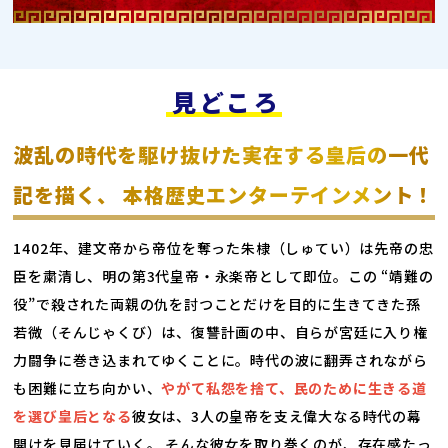
見どころ
波乱の時代を駆け抜けた実在する皇后の一代
記を描く、 本格歴史エンターテインメント！
1402年、建文帝から帝位を奪った朱棣（しゅてい）は先帝の忠
臣を粛清し、明の第3代皇帝・永楽帝として即位。この “靖難の
役”で殺された両親の仇を討つことだけを目的に生きてきた孫
若微（そんじゃくび）は、復讐計画の中、自らが宮廷に入り権
力闘争に巻き込まれてゆくことに。時代の波に翻弄されながら
も困難に立ち向かい、
やがて私怨を捨て、民のために生きる道
を選び皇后となる
彼女は、3人の皇帝を支え偉大なる時代の幕
開けを見届けていく。 そんな彼女を取り巻くのが、存在感たっ