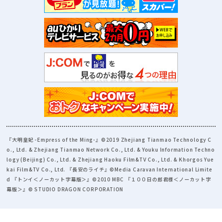
『大明皇妃 -Empress of the Ming-』©2019 Zhejiang Tianmao Technology C
o., Ltd. & Zhejiang Tianmao Network Co., Ltd. & Youku Information Techno
logy (Beijing) Co., Ltd. & Zhejiang Haoku Film&TV Co., Ltd. & Khorgos Yue
kai Film&TV Co., Ltd. 『長安のライチ』©Media Caravan International Limite
d 『トンイ＜ノーカット字幕版＞』©2010 MBC 『１００日の郎君様＜ノーカット字
幕版＞』© STUDIO DRAGON CORPORATION