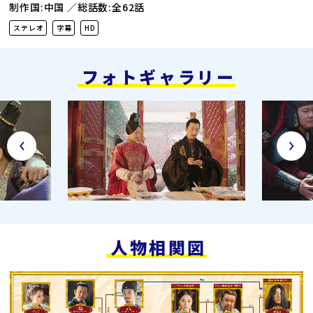
制作国:中国
総話数:全62話
ステレオ
字幕
HD
フォトギャラリー
人物相関図