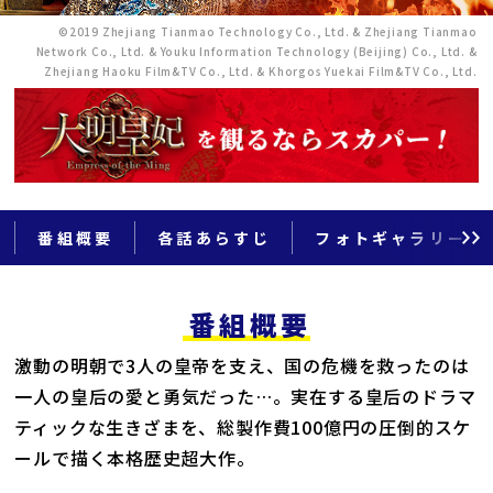
©2019 Zhejiang Tianmao Technology Co., Ltd. & Zhejiang Tianmao
Network Co., Ltd. & Youku Information Technology (Beijing) Co., Ltd. &
Zhejiang Haoku Film&TV Co., Ltd. & Khorgos Yuekai Film&TV Co., Ltd.
番組概要
各話あらすじ
フォトギャラリー
番組概要
激動の明朝で3人の皇帝を支え、国の危機を救ったのは
一人の皇后の愛と勇気だった…。実在する皇后のドラマ
ティックな生きざまを、総製作費100億円の圧倒的スケ
ールで描く本格歴史超大作。