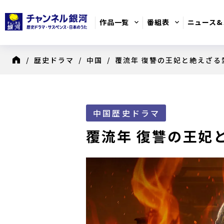
作品一覧
番組表
ニュース&
/
歴史ドラマ
/
中国
/ 覆流年 復讐の王妃と絶えざる
8月のおすすめ番組
日別番組表
歴史ドラマ
中国歴史ドラマ
覆流年 復讐の王妃