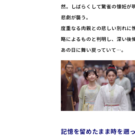
然。しばらくして驚雀の懐妊が
悲劇が襲う。
度重なる肉親との悲しい別れに
略によるものと判明し、深い後
あの日に舞い戻っていて…。
記憶を留めたまま時を遡った