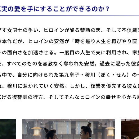
真実の愛を手にすることができるのか？
がす女同士の争い、ヒロインが陥る禁断の恋、そして不倶戴
ぶ本作だが、ヒロインの安然が「時を遡り人生を再びやり直
その面白さを加速させる。一度目の人生で夫に利用され、家
で、すべてのものを容赦なく奪われた安然。過去に遡った彼
る中で、自分に向けられた第九皇子・穆川（ぼく・せん）の
れ、穆川に惹かれていく安然。しかし、復讐を優先する彼女
広げる復讐劇の行方、そしてそんなヒロインの幸せを心から