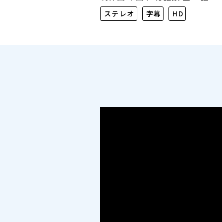
ステレオ
字幕
HD