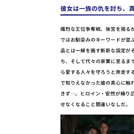
彼女は一族の仇を討ち、
熾烈な王位争奪戦、後宮を揺る
ではお馴染みのキーワードが並
品とは一線を画す斬新な設定が
ち、そして代々の家業に至るま
ら愛する人々を守ろうと奔走す
で知りえなかった彼の真心に触
きず…。ヒロイン・安然が繰り
せなくなること間違いなしだ。