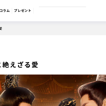
コラム
プレゼント
愛
9月のおすすめ番組
週間番組表
サスペンス
日本のうた
ドラマ・映
と絶えざる愛