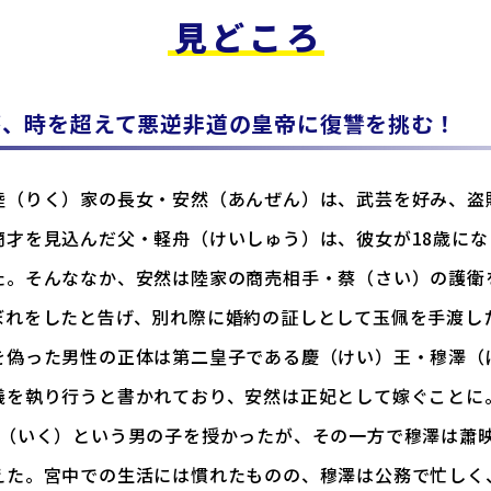
見どころ
が、時を超えて悪逆非道の皇帝に復讐を挑む！
陸（りく）家の長女・安然（あんぜん）は、武芸を好み、盗
商才を見込んだ父・軽舟（けいしゅう）は、彼女が18歳に
た。そんななか、安然は陸家の商売相手・蔡（さい）の護衛
ぼれをしたと告げ、別れ際に婚約の証しとして玉佩を手渡し
を偽った男性の正体は第二皇子である慶（けい）王・穆澤（
儀を執り行うと書かれており、安然は正妃として嫁ぐことに
毓（いく）という男の子を授かったが、その一方で穆澤は蕭
えた。宮中での生活には慣れたものの、穆澤は公務で忙しく