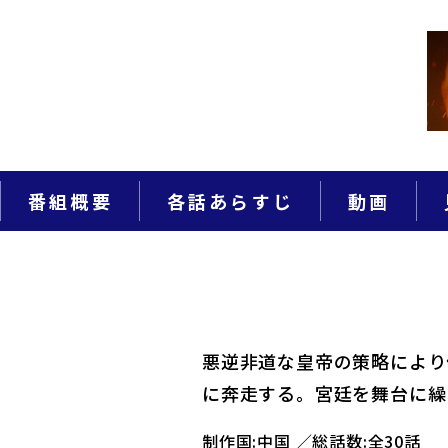
番組概要
各話あらすじ
動画
悪逆非道な皇帝の策略により
に奔走する。宮廷を舞台に繰
制作国:中国
総話数:全30話