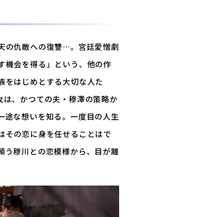
天の仇敵への復讐…。宮廷愛憎劇
す機会を得る」という、他の作
族をはじめとする大切な人た
女は、かつての夫・穆澤の策略か
一途な想いを知る。一度目の人生
はその恋に身を任せることはで
願う穆川との恋模様から、目が離