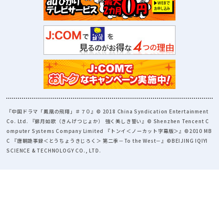
『中国ドラマ「鳳凰の飛翔」＃７０』© 2018 China Syndication Entertainment
Co. Ltd. 『錦月如歌（きんげつじょか） 強く美しき誓い』© Shenzhen Tencent C
omputer Systems Company Limited 『トンイ＜ノーカット字幕版＞』©2010 MB
C 『唐朝詭事録＜とうちょうきじろく＞ 第二季－To the West－』©BEIJING IQIYI
SCIENCE & TECHNOLOGY CO., LTD.