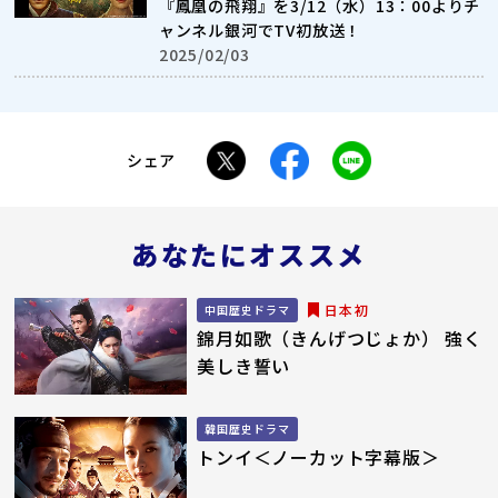
『鳳凰の飛翔』を3/12（水）13：00よりチ
ャンネル銀河でTV初放送！
2025/02/03
シェア
あなたにオススメ
日本初
中国歴史ドラマ
錦月如歌（きんげつじょか） 強く
美しき誓い
韓国歴史ドラマ
トンイ＜ノーカット字幕版＞