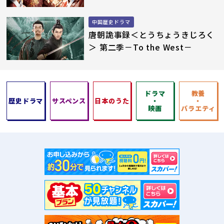
中国歴史ドラマ
唐朝詭事録＜とうちょうきじろく
＞ 第二季－To the West－
ドラマ
教養
歴史ドラマ
サスペンス
日本のうた
・
・
映画
バラエティ