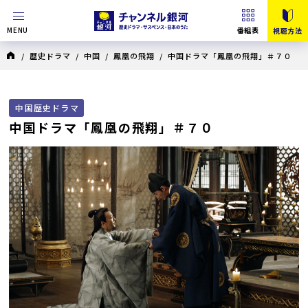
MENU
番組表
視聴方法
/
歴史ドラマ
/
中国
/
鳳凰の飛翔
/ 中国ドラマ「鳳凰の飛翔」＃７０
中国歴史ドラマ
中国ドラマ「鳳凰の飛翔」＃７０