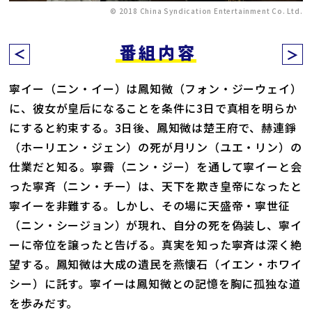
© 2018 China Syndication Entertainment Co. Ltd.
番組内容
寧イー（ニン・イー）は鳳知微（フォン・ジーウェイ）
に、彼女が皇后になることを条件に3日で真相を明らか
にすると約束する。3日後、鳳知微は楚王府で、赫連錚
（ホーリエン・ジェン）の死が月リン（ユエ・リン）の
仕業だと知る。寧霽（ニン・ジー）を通して寧イーと会
った寧斉（ニン・チー）は、天下を欺き皇帝になったと
寧イーを非難する。しかし、その場に天盛帝・寧世征
（ニン・シージョン）が現れ、自分の死を偽装し、寧イ
ーに帝位を譲ったと告げる。真実を知った寧斉は深く絶
望する。鳳知微は大成の遺民を燕懐石（イエン・ホワイ
シー）に託す。寧イーは鳳知微との記憶を胸に孤独な道
を歩みだす。