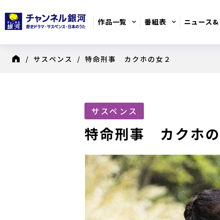
作品一覧
番組表
ニュース&
/
サスペンス
/ 特命刑事 カクホの女２
8月のおすすめ番組
日別番組表
歴史ドラマ
サスペンス
特命刑事 カクホ