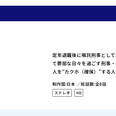
定年退職後に嘱託刑事として
て鬱屈な日々を過ごす刑事・
人を“カクホ（確保）”する
制作国:日本
総話数:全8話
ステレオ
HD