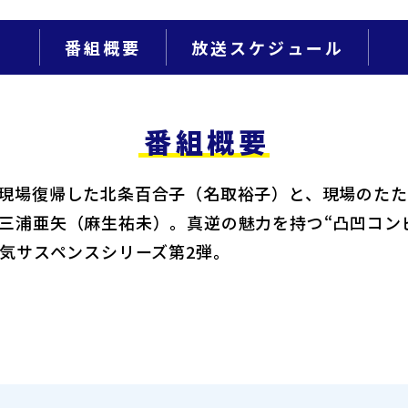
番組概要
放送スケジュール
番組概要
現場復帰した北条百合子（名取裕子）と、現場のた
三浦亜矢（麻生祐未）。真逆の魅力を持つ“凸凹コン
人気サスペンスシリーズ第2弾。