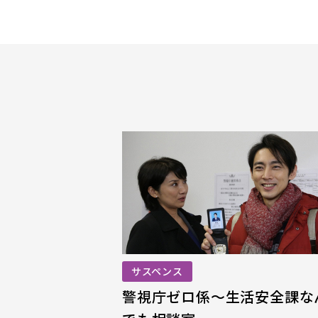
サスペンス
警視庁ゼロ係
～生活安全課な