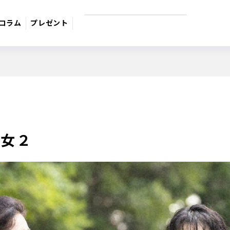
コラム
プレゼント
9月のおすすめ番組
週間番組表
サスペンス
日本のうた
ドラマ・映
の女２