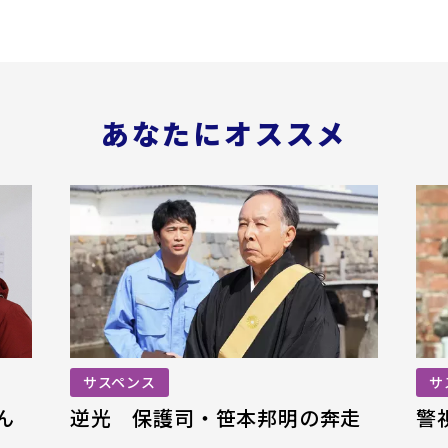
あなたにオススメ
サスペンス
サ
ん
逆光 保護司・笹本邦明の奔走
警