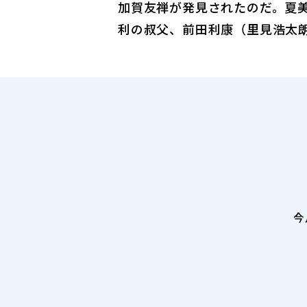
加賀友禅が発見されたのだ。夏美
利の叔父、前田利康（里見浩太
今