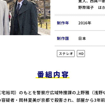
寛人、西興一
野際陽子 ほ
制作年
2016年
制作国
日本
ステレオ
HD
番組内容
三宅裕司）のもとを警察庁広域特捜課の上野雅（浅野
の容疑者・岡林夏美が京都で殺害され、部屋から3年