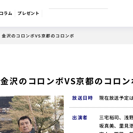
コラム
プレゼント
 金沢のコロンボVS京都のコロンボ
9月のおすすめ番組
週間番組表
サスペンス
日本のうた
ドラマ・映
金沢のコロンボVS京都のコロン
放送日時
現在放送予定
出演者
三宅裕司、浅
坂真美、里見