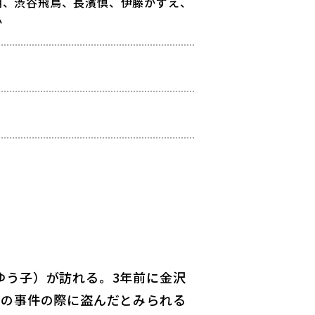
朗、渋谷飛鳥、長濱慎、伊藤かずえ、
か
ゆう子）が訪れる。3年前に金沢
前の事件の際に盗んだとみられる