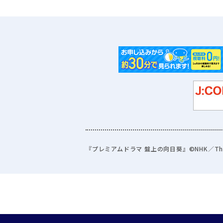
『プレミアムドラマ 盤上の向日葵』©NHK／The 