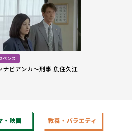
スペンス
ンナビアンカ
～刑事 魚住久江
マ
・
映画
教養
・
バラエティ