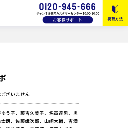
チャンネル銀河カスタマーセンター 10:00-20:00
視聴方法
お客様サポート
10月以降のおすすめ番組
月間・番組ガイド
画
教養・バラエティ
ボ
はございません
野ゆう子、藤吉久美子、名高達男、黒
浩太朗、佐藤蛾次郎、山崎大輔、吉満