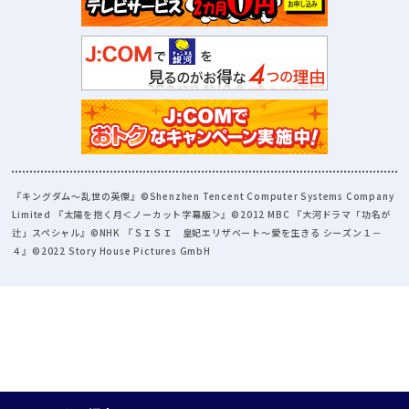
『キングダム～乱世の英傑』©Shenzhen Tencent Computer Systems Company
Limited 『太陽を抱く月＜ノーカット字幕版＞』©2012 MBC 『大河ドラマ「功名が
辻」スペシャル』©NHK 『ＳＩＳＩ 皇妃エリザベート～愛を生きる シーズン１－
４』©2022 Story House Pictures GmbH