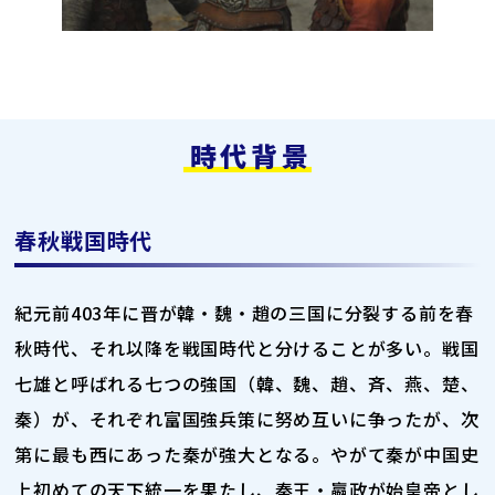
時代背景
春秋戦国時代
紀元前403年に晋が韓・魏・趙の三国に分裂する前を春
秋時代、それ以降を戦国時代と分けることが多い。戦国
七雄と呼ばれる七つの強国（韓、魏、趙、斉、燕、楚、
秦）が、それぞれ富国強兵策に努め互いに争ったが、次
第に最も西にあった秦が強大となる。やがて秦が中国史
上初めての天下統一を果たし、秦王・嬴政が始皇帝とし