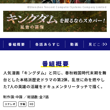
©Shenzhen Tencent Computer Systems Company Limited
番組概要
各話あらすじ
動画
見どころ
番組概要
人気漫画「キングダム」と同じ、春秋戦国時代末期を舞
台とした本格派歴史ドラマの第2弾。乱世に命を燃やし
た7人の英雄の活躍をドキュメンタリータッチで描く。
制作国:中国
総話数:全7話
ステレオ
字幕
HD