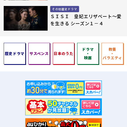
その他歴史ドラマ
ＳＩＳＩ 皇妃エリザベート～愛
を生きる シーズン１－４
ドラマ
教養
歴史ドラマ
サスペンス
日本のうた
・
・
映画
バラエティ