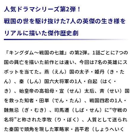
人気ドラマシリーズ第2弾！
戦国の世を駆け抜けた7人の英傑の生き様を
リアルに描いた傑作歴史劇
『キングダム～戦国の七雄』の第2弾。1話ごとに7つの
国の興亡を描いた前作とは違い、今回は7名の英雄にス
ポットを当てた。燕（えん）国の太子・姫丹（き・た
ん）、秦（しん）国六大将軍の1人・白起（はく・
き）、始皇帝の高祖母・宣（せん）太后、斉（せい）国
を救った知者・田単（でん・たん）、戦国四君の1人・
魏無忌（ぎ・むき）、司馬遷（しば・せん）に“守戦の
名将”と称された李牧（り・ぼく）、人質として送られ
た秦国で頭角を現した軍略家・昌平君（しょうへいく