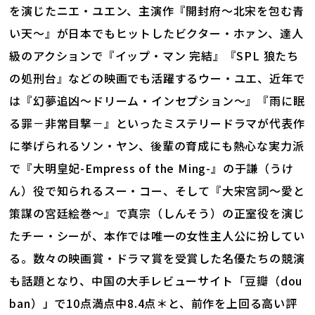
を演じたニエ・ユエン、主演作『開封府～北宋を包む青
い天～』が日本でもヒットしたビクター・ホァン、達人
級のアクションで『イップ・マン 完結』『SPL 狼たち
の処刑台』などの映画でも活躍するウー・ユエ、近年で
は『幻夢追凶～ドリーム・インセプション～』『雨に眠
る罪－非常目撃－』といったミステリードラマが代表作
に挙げられるソン・ヤン、後輩の育成にも熱心な実力派
で『大明皇妃-Empress of the Ming-』の于謙（うけ
ん）役で知られるスー・コー、そして『大宋宮詞～愛と
策謀の宮廷絵巻～』で真宗（しんそう）の正室役を演じ
たチー・シーが、本作では唯一の女性主人公に扮してい
る。数々の映画賞・ドラマ賞を受賞した名優たちの競演
も話題となり、中国の大手レビューサイト「豆瓣（dou
ban）」で10点満点中8.4点＊と、前作を上回る高い評