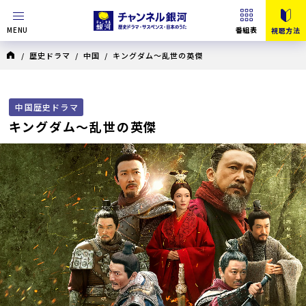
MENU
番組表
視聴方法
/
歴史ドラマ
/
中国
/ キングダム～乱世の英傑
中国歴史ドラマ
キングダム～乱世の英傑