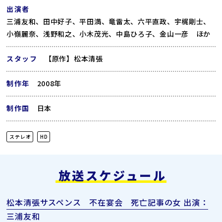
出演者
三浦友和、田中好子、平田満、竜雷太、六平直政、宇梶剛士、
小嶺麗奈、浅野和之、小木茂光、中島ひろ子、金山一彦 ほか
スタッフ
【原作】松本清張
制作年
2008年
制作国
日本
ステレオ
HD
放送スケジュール
松本清張サスペンス 不在宴会 死亡記事の女 出演：
三浦友和