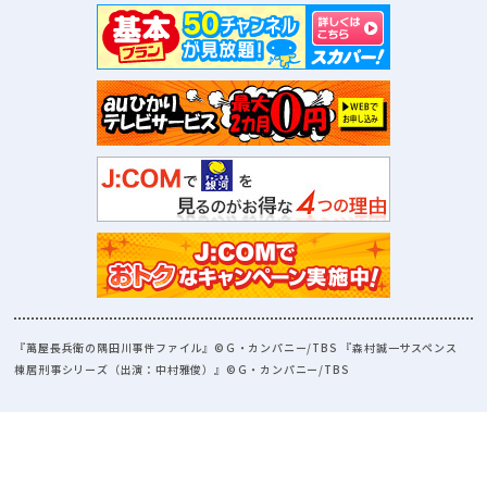
『萬屋長兵衛の隅田川事件ファイル』©Ｇ・カンパニー/TBS 『森村誠一サスペンス
棟居刑事シリーズ（出演：中村雅俊）』©Ｇ・カンパニー/TBS