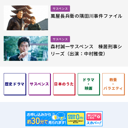
サスペンス
萬屋長兵衛の隅田川事件ファイル
サスペンス
森村誠一サスペンス 棟居刑事シ
リーズ（出演：中村雅俊）
ドラマ
教養
歴史ドラマ
サスペンス
日本のうた
・
・
映画
バラエティ