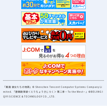
『鳳凰 彼女たちの物語』© Shenzhen Tencent Computer Systems Company Li
mited. 『唐朝詭事録＜とうちょうきじろく＞ 第二季－To the West－』©BEIJING I
QIYI SCIENCE & TECHNOLOGY CO., LTD.