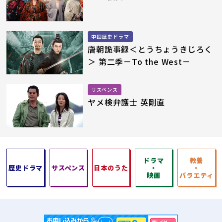
中国歴史ドラマ
唐朝詭事録＜とうちょうきじろく
＞ 第二季－To the West－
サスペンス
ヤメ検弁護士 英剛直
ドラマ
教養
歴史ドラマ
サスペンス
日本のうた
・
・
映画
バラエティ