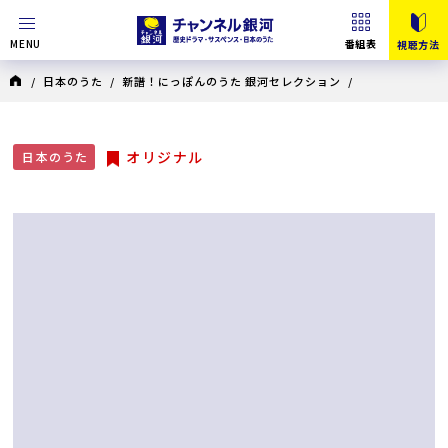
MENU
番組表
視聴方法
/
日本のうた
/
新譜！にっぽんのうた 銀河セレクション
/
オリジナル
日本のうた