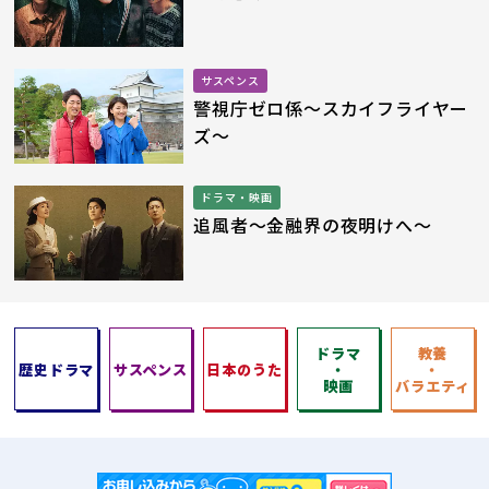
サスペンス
警視庁ゼロ係
～スカイフライヤー
ズ～
ドラマ・映画
追風者
～金融界の夜明けへ～
ドラマ
教養
歴史ドラマ
サスペンス
日本のうた
・
・
映画
バラエティ