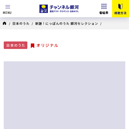
MENU
番組表
視聴方法
/
日本のうた
/
新譜！にっぽんのうた 銀河セレクション
/
オリジナル
日本のうた