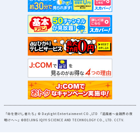
『命を懸けし者たち』© Daylight Entertainment CO.,LTD 『追風者～金融界の夜
明けへ～』©BEIJING IQIYI SCIENCE AND TECHNOLOGY CO., LTD. CCTV.