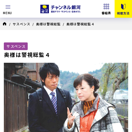
MENU
番組表
視聴方法
/
サスペンス
/
奥様は警視総監
/ 奥様は警視総監４
サスペンス
奥様は警視総監４