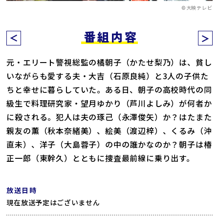
©大映テレビ
番組内容
元・エリート警視総監の橘朝子（かたせ梨乃）は、貧し
いながらも愛する夫・大吉（石原良純）と3人の子供た
ちと幸せに暮らしていた。ある日、朝子の高校時代の同
級生で料理研究家・望月ゆかり（芦川よしみ）が何者か
に殺される。犯人は夫の琢己（永澤俊矢）か？はたまた
親友の薫（秋本奈緒美）、絵美（渡辺梓）、くるみ（沖
直未）、洋子（大島蓉子）の中の誰かなのか？朝子は椿
正一郎（東幹久）とともに捜査最前線に乗り出す。
放送日時
現在放送予定はございません