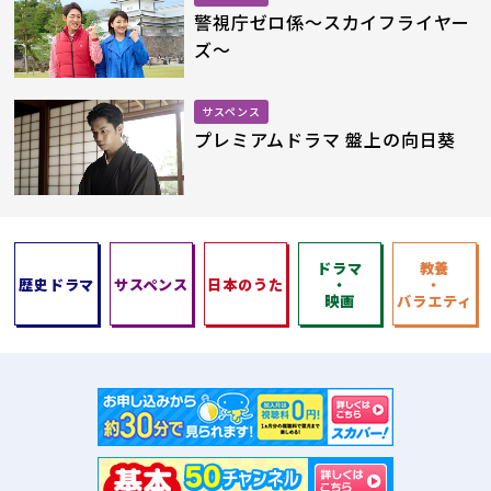
警視庁ゼロ係
～スカイフライヤー
ズ～
サスペンス
プレミアムドラマ 盤上の向日葵
ドラマ
教養
歴史ドラマ
サスペンス
日本のうた
・
・
映画
バラエティ