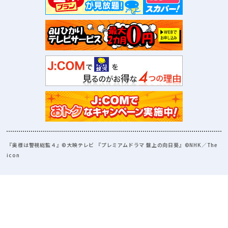
『奥様は警視総監４』©大映テレビ 『プレミアムドラマ 盤上の向日葵』©NHK／The
icon