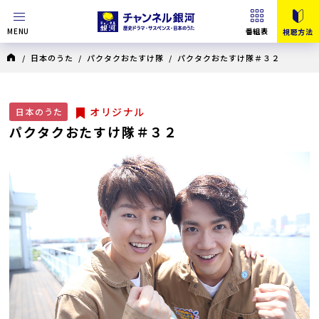
MENU
番組表
視聴方法
/
日本のうた
/
パクタクおたすけ隊
/ パクタクおたすけ隊＃３２
オリジナル
日本のうた
パクタクおたすけ隊＃３２