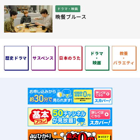
ドラマ・映画
晩餐ブルース
ドラマ
教養
歴史ドラマ
サスペンス
日本のうた
・
・
映画
バラエティ