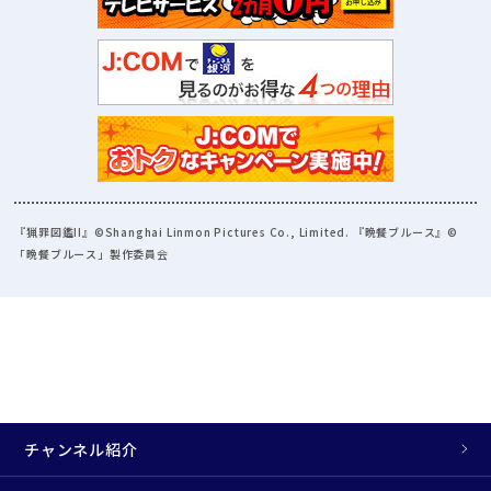
『猟罪図鑑II』©Shanghai Linmon Pictures Co., Limited. 『晩餐ブルース』©
「晩餐ブルース」製作委員会
チャンネル紹介