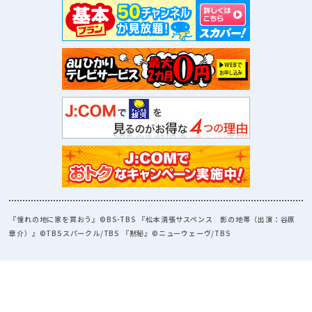
『憧れの地に家を買おう』©BS-TBS 『松本清張サスペンス 影の地帯（出演：谷原
章介）』©TBSスパークル/TBS 『黙秘』©ニューウェーヴ/TBS