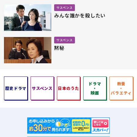
サスペンス
みんな誰かを殺したい
サスペンス
黙秘
ドラマ
教養
歴史ドラマ
サスペンス
日本のうた
・
・
映画
バラエティ