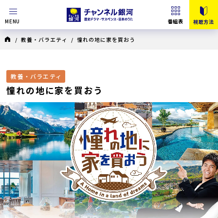
MENU
番組表
視聴方法
/
教養・バラエティ
/ 憧れの地に家を買おう
教養・バラエティ
憧れの地に家を買おう