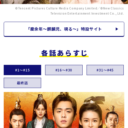
©Tencent Pictures Culture Media Company Limited／©New Classics
Television Entertainment Investment Co., Ltd.
「慶余年～麒麟児、現る～」特設サイト
各話あらすじ
#1～#15
#16～#30
#31～#45
最終話