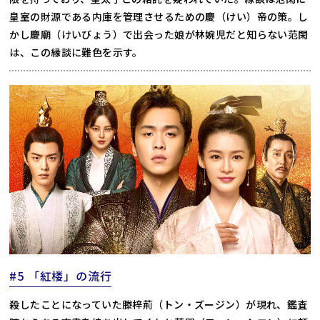
皇室の財源である内庫を管理させるための慶（けい）帝の策。し
かし慶廟（けいびょう）で出会った娘が林婉児だと知らない范閑
は、この縁談に難色を示す。
#5 「紅楼」の流行
殺したことになっていた滕梓荊（トン・ズージン）が現れ、鑑査