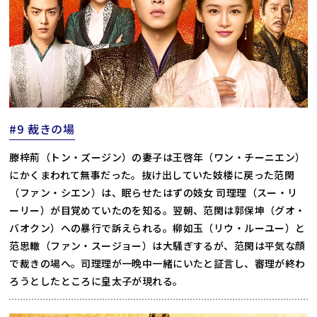
#9 裁きの場
滕梓荊（トン・ズージン）の妻子は王啓年（ワン・チーニエン）
にかくまわれて無事だった。抜け出していた妓楼に戻った范閑
（ファン・シエン）は、眠らせたはずの妓女 司理理（スー・リ
ーリー）が目覚めていたのを知る。翌朝、范閑は郭保坤（グオ・
バオクン）への暴行で訴えられる。柳如玉（リウ・ルーユー）と
范思轍（ファン・スージョー）は大騒ぎするが、范閑は平気な顔
で裁きの場へ。司理理が一晩中一緒にいたと証言し、審理が終わ
ろうとしたところに皇太子が現れる。