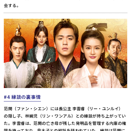
会する。
#4 縁談の裏事情
范閑（ファン・シエン）には長公主 李雲睿（リー・ユンルイ）
の隠し子、林婉児（リン・ワンアル）との縁談が持ち上がってい
た。李雲睿は、范閑の亡き母が残した発明品を管理する内庫の権
限を持っており、皇太子との結託を疑われていた。縁談は范閑に