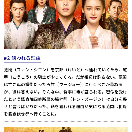
#2 狙われる理由
范閑（ファン・シエン）を京都（けいと）へ連れていくため、紅
甲（こうこう）の騎士がやってくる。だが祖母は許さない。范閑
は亡き母の護衛だった五竹（ウージュー）に行くべきか尋ねる
が、彼は答えない。そんな中、食事に毒が盛られる。密命を受け
たという鑑査院四処所属の滕梓荊（トン・ズージン）は自分を殺
せと言うばかりだった。命を狙われる理由が気になる范閑は祖母
を説き伏せ都へ行くことに。