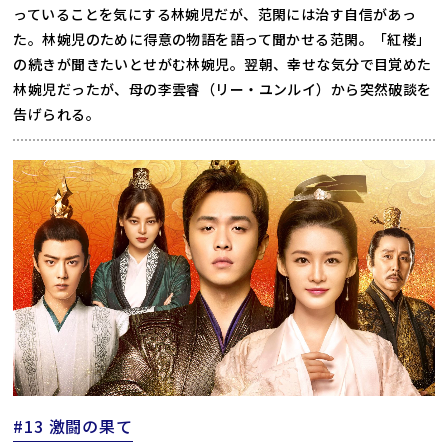
っていることを気にする林婉児だが、范閑には治す自信があっ
た。林婉児のために得意の物語を語って聞かせる范閑。「紅楼」
の続きが聞きたいとせがむ林婉児。翌朝、幸せな気分で目覚めた
林婉児だったが、母の李雲睿（リー・ユンルイ）から突然破談を
告げられる。
#13 激闘の果て