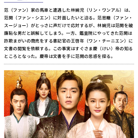
范（ファン）家の馬車と遭遇した林婉児（リン・ワンアル）は、
范閑（ファン・シエン）に対面したいと迫る。范思轍（ファン・
スージョー）がとっさに声だけで応対するが、林婉児は范閑を破
廉恥な男だと誤解してしまう。一方、鑑査院にやってきた范閑は
詐欺まがいの商売をする書記官の王啓年（ワン・チーニエン）に
文書の閲覧を依頼する。この事実はすぐさま慶（けい）帝の知る
ところとなった。慶帝は文書を手に范閑の思惑を探る。