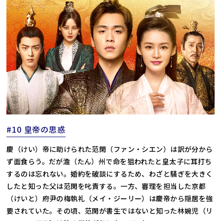
#10 皇帝の思惑
慶（けい）帝に助けられた范閑（ファン・シエン）は訳が分から
ず面食らう。だが澹（たん）州で命を狙われたと皇太子に耳打ち
するのは忘れない。婚約を破談にするため、わざと騒ぎを大きく
したと知った父は范閑を叱責する。一方、審理を担当した京都
（けいと）府尹の梅執礼（メイ・ジーリー）は慶帝から隠居を強
要されていた。その頃、范閑が書生ではないと知った林婉児（リ