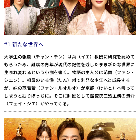
#1 新たな世界へ
大学生の張慶（チャン・チン）は葉（イエ）教授に研究を認めて
もらうため、難病の青年が現代の記憶を残したまま新たな世界に
生まれ変わるという小説を書く。物語の主人公は范閑（ファン・
シエン）。祖母のいる澹（たん）州で利発な少年へと成長する
が、妹の范若若（ファン・ルオルオ）が京都（けいと）へ帰って
しまうと独りぼっちに。そこに師匠として鑑査院三処主務の費介
（フェイ・ジエ）がやってくる。