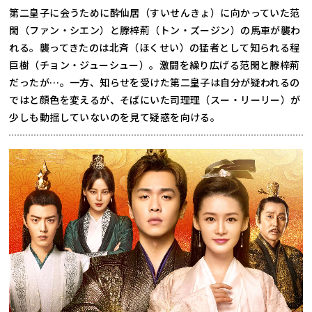
第二皇子に会うために酔仙居（すいせんきょ）に向かっていた范
閑（ファン・シエン）と滕梓荊（トン・ズージン）の馬車が襲わ
れる。襲ってきたのは北斉（ほくせい）の猛者として知られる程
巨樹（チョン・ジューシュー）。激闘を繰り広げる范閑と滕梓荊
だったが…。一方、知らせを受けた第二皇子は自分が疑われるの
ではと顔色を変えるが、そばにいた司理理（スー・リーリー）が
少しも動揺していないのを見て疑惑を向ける。