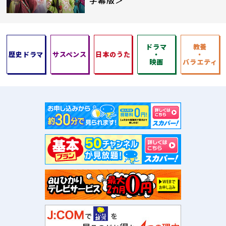
字幕版＞
ドラマ
教養
歴史ドラマ
サスペンス
日本のうた
・
・
映画
バラエティ