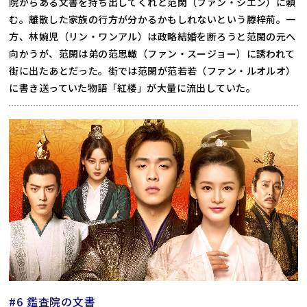
院からある文書を持ち出してくれと范閑（ファン・シエン）に頼
む。離散した家族の行方が分かるかもしれないという滕梓荊。一
方、林婉児（リン・ワンアル）は政略結婚を断ろうと范閑の元へ
向かうが、范閑は弟の范思轍（ファン・スージョー）に誘われて
街に出たあとだった。街では范閑が范若若（ファン・ルオルオ）
に書き送っていた物語「紅楼」が大量に流出していた。
#6 鑑査院の文書