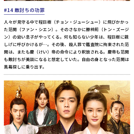
#14 敵討ちの功罪
人々が見守る中で程巨樹（チョン・ジューシュー）に飛びかかっ
た范閑（ファン・シエン）。そのさなかに滕梓荊（トン・ズージ
ン）の幼い息子がやってくる。何も知らない少年は、程巨樹に親
しげに呼びかけるが…。その後、殺人罪で鑑査院に拘束された范
閑は、またも慶（けい）帝の命令により釈放される。慶帝も范閑
も敵討ちが美談になると想定していた。自由の身となった范閑は
黒幕探しに乗り出す。