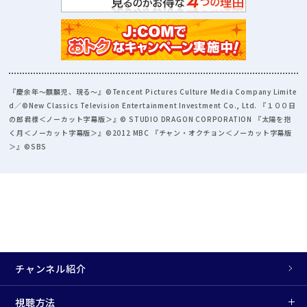
『慶余年～麒麟児、現る～』©Tencent Pictures Culture Media Company Limite
d／©New Classics Television Entertainment Investment Co., Ltd. 『１００日
の郎君様＜ノーカット字幕版＞』© STUDIO DRAGON CORPORATION 『太陽を抱
く月＜ノーカット字幕版＞』©2012 MBC 『チャン・オクチョン＜ノーカット字幕版
＞』©SBS
チャンネル紹介
視聴方法