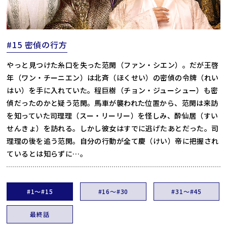
#15 密偵の行方
やっと見つけた糸口を失った范閑（ファン・シエン）。だが王啓
年（ワン・チーニエン）は北斉（ほくせい）の密偵の令牌（れい
はい）を手に入れていた。程巨樹（チョン・ジューシュー）も密
偵だったのかと疑う范閑。馬車が襲われた位置から、范閑は来訪
を知っていた司理理（スー・リーリー）を怪しみ、酔仙居（すい
せんきょ）を訪れる。しかし彼女はすでに逃げたあとだった。司
理理の後を追う范閑。自分の行動が全て慶（けい）帝に把握され
ているとは知らずに…。
#1～#15
#16～#30
#31～#45
最終話