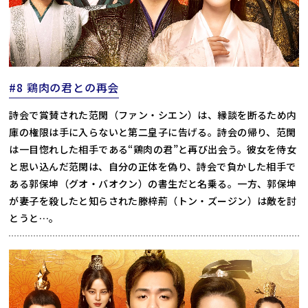
#8 鶏肉の君との再会
詩会で賞賛された范閑（ファン・シエン）は、縁談を断るため内
庫の権限は手に入らないと第二皇子に告げる。詩会の帰り、范閑
は一目惚れした相手である“鶏肉の君”と再び出会う。彼女を侍女
と思い込んだ范閑は、自分の正体を偽り、詩会で負かした相手で
ある郭保坤（グオ・バオクン）の書生だと名乗る。一方、郭保坤
が妻子を殺したと知らされた滕梓荊（トン・ズージン）は敵を討
とうと…。