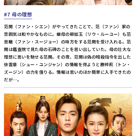
#7 母の理想
范閑（ファン・シエン）がやってきたことで、范（ファン）家の
雰囲気は和やかなものに。継母の柳如玉（リウ・ルーユー）も范
思轍（ファン・スージョー）の味方をする范閑を受け入れる。范
閑は鑑査院で見た母の石碑のことを思い出していた。母の壮大な
理想に思いを馳せる范閑。その夜、范閑は偽の暗殺指令を出した
徐雲章（シュー・ユンジャン）の情報を得ようと滕梓荊（トン・
ズージン）の力を借りる。情報は思いのほか簡単に入手できたの
だが…。