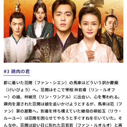
#3 鶏肉の君
都に着いた范閑（ファン・シエン）の馬車はどういう訳か慶廟
（けいびょう）へ。范閑はそこで宰相 林若甫（リン・ルオフ
ー）の娘、林婉児（リン・ワンアル）に出会い、心を奪われる。
鶏肉を渡された范閑は娘を追いかけようとするが、馬車は范（フ
ァン）家の屋敷へ。到着を待ち構えていた継母の柳如玉（リウ・
ルーユー）は范閑を困らせてやろうと手ぐすねを引いていた。そ
んな中、范閑は幼い日に別れた范若若（ファン・ルオルオ）と再