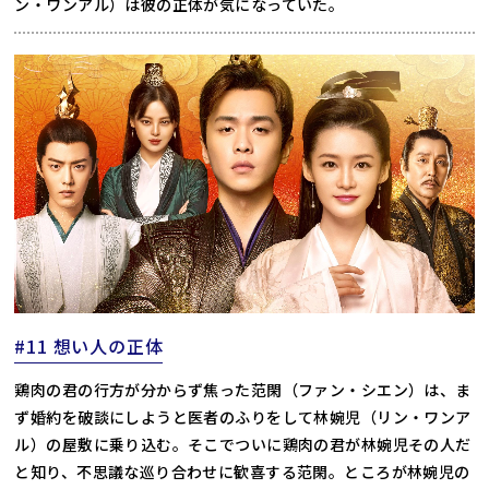
ン・ワンアル）は彼の正体が気になっていた。
#11 想い人の正体
鶏肉の君の行方が分からず焦った范閑（ファン・シエン）は、ま
ず婚約を破談にしようと医者のふりをして林婉児（リン・ワンア
ル）の屋敷に乗り込む。そこでついに鶏肉の君が林婉児その人だ
と知り、不思議な巡り合わせに歓喜する范閑。ところが林婉児の