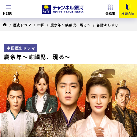
MENU
番組表
視聴方法
/
歴史ドラマ
/
中国
/
慶余年～麒麟児、現る～
/ 各話あらすじ
中国歴史ドラマ
慶余年～麒麟児、現る～