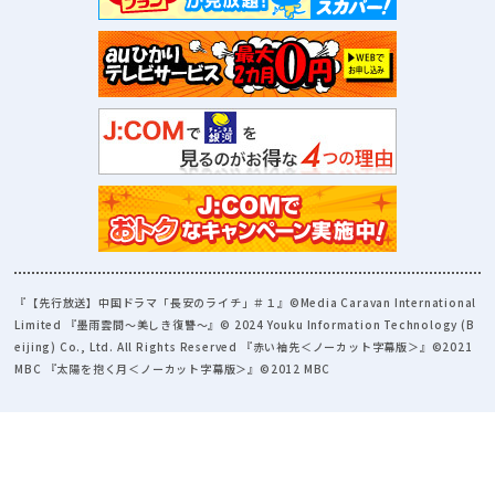
『【先行放送】中国ドラマ「長安のライチ」＃１』©Media Caravan International
Limited 『墨雨雲間～美しき復讐～』© 2024 Youku Information Technology (B
eijing) Co., Ltd. All Rights Reserved 『赤い袖先＜ノーカット字幕版＞』©2021
MBC 『太陽を抱く月＜ノーカット字幕版＞』©2012 MBC