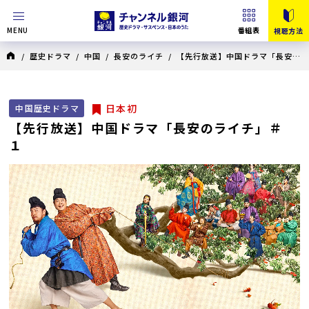
MENU
番組表
視聴方法
/
歴史ドラマ
/
中国
/
長安のライチ
/ 【先行放送】中国ドラマ「長安の
ライチ」＃１
日本初
中国歴史ドラマ
【先行放送】中国ドラマ「長安のライチ」＃
１