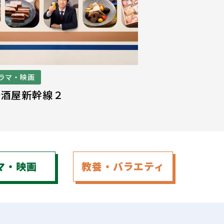
ラマ・映画
居酒屋新幹線２
マ
・
映画
教養
・
バラエティ