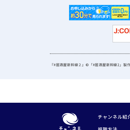
『#居酒屋新幹線２』©「#居酒屋新幹線2」製作
チャンネル紹
視聴方法