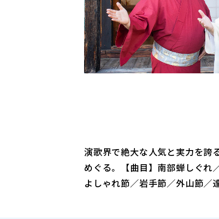
演歌界で絶大な人気と実力を誇
めぐる。【曲目】南部蝉しぐれ
よしゃれ節／岩手節／外山節／