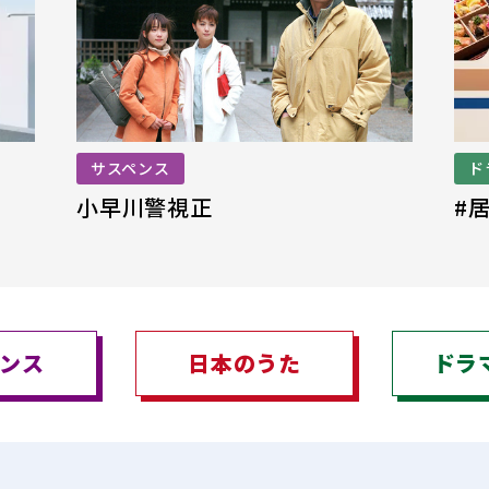
サスペンス
ド
小早川警視正
#
ンス
日本のうた
ドラ