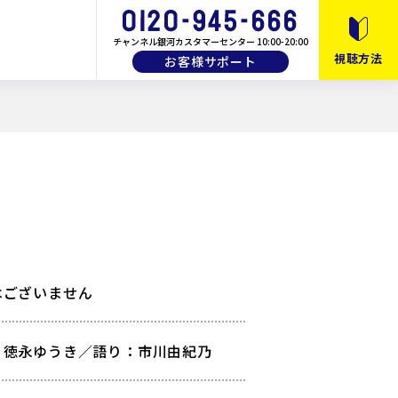
チャンネル銀河カスタマーセンター 10:00-20:00
視聴方法
お客様サポート
10月以降のおすすめ番組
月間・番組ガイド
画
教養・バラエティ
はございません
、徳永ゆうき／語り：市川由紀乃