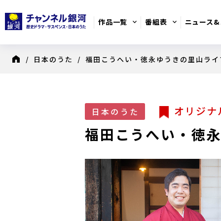
作品一覧
番組表
ニュース&
/
日本のうた
/
福田こうへい・徳永ゆうきの里山ライ
8月のおすすめ番組
日別番組表
オリジナ
歴史ドラマ
日本のうた
福田こうへい・徳