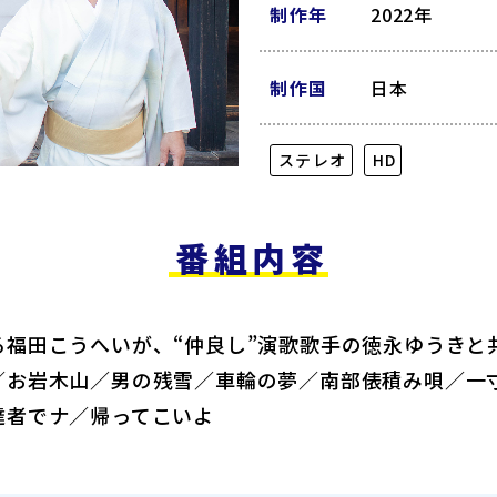
制作年
2022年
制作国
日本
ステレオ
HD
番組内容
る福田こうへいが、“仲良し”演歌歌手の徳永ゆうきと
／お岩木山／男の残雪／車輪の夢／南部俵積み唄／一
達者でナ／帰ってこいよ