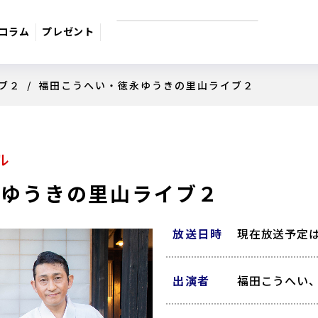
コラム
プレゼント
ブ２
/ 福田こうへい・徳永ゆうきの里山ライブ２
9月のおすすめ番組
週間番組表
ル
サスペンス
日本のうた
ドラマ・映
永ゆうきの里山ライブ２
放送日時
現在放送予定
出演者
福田こうへい