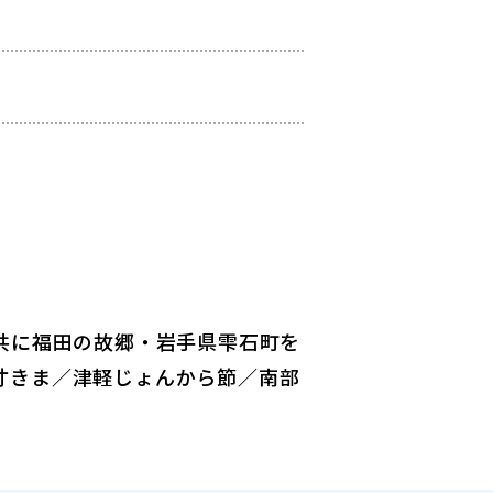
共に福田の故郷・岩手県雫石町を
寸きま／津軽じょんから節／南部