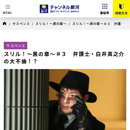
MENU
番組表
視聴方法
/
サスペンス
/
スリル！～黒の章～
/ スリル！～黒の章～＃３ 弁護
士・白井真之介の大不倫！？
サスペンス
スリル！～黒の章～＃３ 弁護士・白井真之介
の大不倫！？