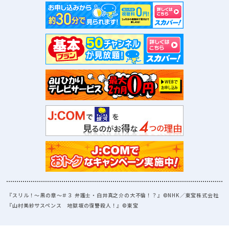
『スリル！～黒の章～＃３ 弁護士・白井真之介の大不倫！？』©NHK／東宝株式会社
『山村美紗サスペンス 地獄坂の復讐殺人！』©東宝