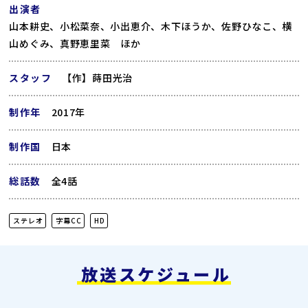
出演者
山本耕史、小松菜奈、小出恵介、木下ほうか、佐野ひなこ、横
山めぐみ、真野恵里菜 ほか
スタッフ
【作】蒔田光治
制作年
2017年
制作国
日本
総話数
全4話
ステレオ
字幕CC
HD
放送スケジュール