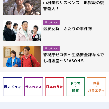
山村美紗サスペンス 地獄坂の復
讐殺人！
サスペンス
温泉女将 ふたりの事件簿
サスペンス
警視庁ゼロ係
～生活安全課なんで
も相談室～
SEASON５
ドラマ
教養
歴史ドラマ
サスペンス
日本のうた
・
・
映画
バラエティ