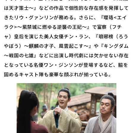
は天才策士～』などの作品で個性的な存在感を発揮して
きたリウ・グァンリンが務める。さらに、『瓔珞<エイ
ラク>〜紫禁城に燃ゆる逆襲の王妃〜』で富察（フチ
ャ）皇后を演じた美人女優チン・ラン、『琅琊榜（ろう
やぼう）～麒麟の才子、風雲起こす～』や『キングダム
～戦国の七雄』などに出演し時代劇には欠かせない存在
となっている名優ワン・ジンソンが登場するなど、脇を
固めるキャスト陣も豪華な顔ぶれが揃っている。