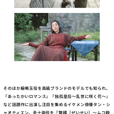
そのほか蘇鳴玉役を高級ブランドのモデルでも知られ、
『あったかいロマンス』『独孤皇后～乱世に咲く花～』
など話題作に出演し注目を集めるイケメン俳優タン・シ
ャオティエン、金十両役を『贅婿［ぜいせい］～ムコ殿