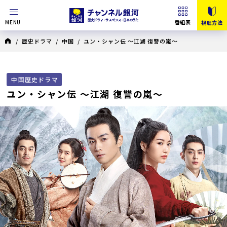
MENU
番組表
視聴方法
/
歴史ドラマ
/
中国
/ ユン・シャン伝 ～江湖 復讐の嵐～
中国歴史ドラマ
ユン・シャン伝 ～江湖 復讐の嵐～