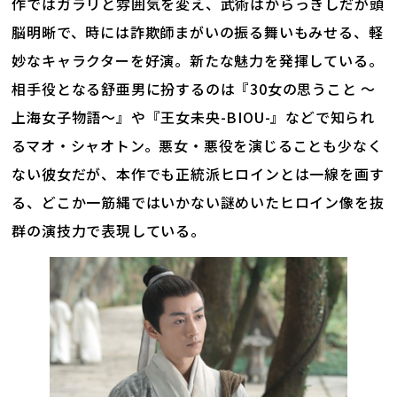
作ではガラリと雰囲気を変え、武術はからっきしだが頭
脳明晰で、時には詐欺師まがいの振る舞いもみせる、軽
妙なキャラクターを好演。新たな魅力を発揮している。
相手役となる舒亜男に扮するのは『30女の思うこと ～
上海女子物語～』や『王女未央-BIOU-』などで知られ
るマオ・シャオトン。悪女・悪役を演じることも少なく
ない彼女だが、本作でも正統派ヒロインとは一線を画す
る、どこか一筋縄ではいかない謎めいたヒロイン像を抜
群の演技力で表現している。