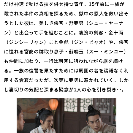
だけ神速で動ける技を併せ持つ青年。15年前に一族が
殺された事件の真相を探るため、獄中の恩人を救い出そ
うとした彼は、美しき侠客・舒亜男（シュー・ヤーナ
ン）と出会って手を組むことに。凄腕の剣客・金十両
（ジンシーリャン）こと金彪（ジン・ビャオ）や、侠客
に憧れる富商の跡取り息子・蘇鳴玉（スー・ミンユー）
も仲間に加わり、一行は刺客に狙われながら旅を続け
る。一族の復讐を果たすためには周囲の者を躊躇なく利
用する雲襄だったが、次第に亜男に惹かれていく。しか
し裏切りの気配と深まる疑念が2人の心を引き裂き…。