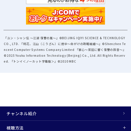
『ユン・シャン伝 ～江湖 復讐の嵐～』©BEIJING IQIYI SCIENCE & TECHNOLOGY
CO., LTD. 『桃花、江山（こうざん）に燃ゆ～命がけの政略結婚～』©Shenzhen Te
ncent Computer Systems Company Limited 『掌心～宮廷に響く復讐の鈴音～』
©2025 Youku Information Technology (Beijing) Co., Ltd. All Rights Reserv
ed. 『トンイ＜ノーカット字幕版＞』©2010 MBC
チャンネル紹介
視聴方法