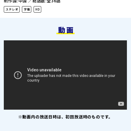
制作国:中国
総話数:全36話
ステレオ
字幕
HD
動画
※動画内の放送日時は、初回放送時のものです。