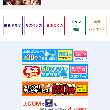
ドラマ
教養
歴史ドラマ
サスペンス
日本のうた
・
・
映画
バラエティ