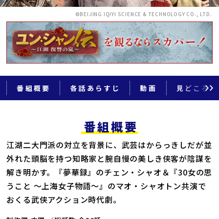
©BEIJING IQIYI SCIENCE & TECHNOLOGY CO., LTD.
番組概要
各話あらすじ
動画
見どころ
番組概要
江湖二大門派の対立を背景に、武芸はからっきしだが並
外れた頭脳を持つ知略家と腕自慢の美しき侠客が陰謀を
解き明かす。『夢華録』のチェン・シャオ＆『30女の思
うこと ～上海女子物語～』のマオ・シャオトン共演で
おくる武侠アクション時代劇。