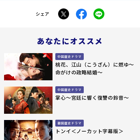
シェア
あなたにオススメ
中国歴史ドラマ
桃花、江山（こうざん）に燃ゆ
～
命がけの政略結婚～
中国歴史ドラマ
掌心
～宮廷に響く復讐の鈴音～
韓国歴史ドラマ
トンイ＜ノーカット字幕版＞