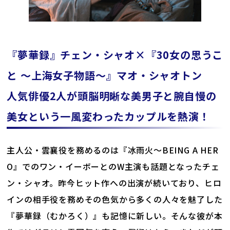
『夢華録』チェン・シャオ×『30女の思うこ
と ～上海女子物語～』マオ・シャオトン
人気俳優2人が頭脳明晰な美男子と腕自慢の
美女という一風変わったカップルを熱演！
主人公・雲襄役を務めるのは『冰雨火～BEING A HER
O』でのワン・イーボーとのW主演も話題となったチェ
ン・シャオ。昨今ヒット作への出演が続いており、ヒロ
インの相手役を務めその色気から多くの人々を魅了した
『夢華録（むかろく）』も記憶に新しい。そんな彼が本