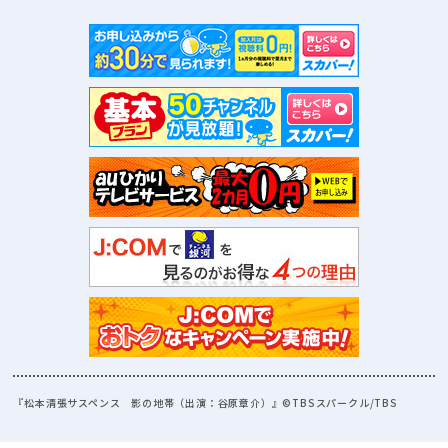
『松本清張サスペンス 影の地帯（出演：谷原章介）』©TBSスパークル/TBS