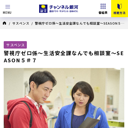
MENU
番組表
視聴方法
/
サスペンス
/
警視庁ゼロ係～生活安全課なんでも相談室～SEASON５
/
警視庁ゼロ係～生活安全課なんでも相談室～SEASON５＃７
サスペンス
警視庁ゼロ係～生活安全課なんでも相談室～SE
ASON５＃７