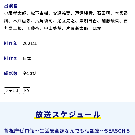
出演者
小泉孝太郎、松下由樹、安達祐実、戸塚純貴、石田明、本宮泰
風、木戸邑弥、六角慎司、足立尭之、岸明日香、加藤綾菜、石
丸謙二郎、加藤茶、中山美穂、片岡鶴太郎 ほか
制作年
2021年
制作国
日本
総話数
全10話
ステレオ
HD
放送スケジュール
警視庁ゼロ係～生活安全課なんでも相談室～SEASON５