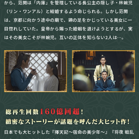
から、范閑は「内庫」を管理している長公主の隠し子・林婉児
（リン・ワンアル）と結婚するよう命じられる。しかし范閑
は、京都に向かう途中の廟で、鶏の足をかじっている美女に一
目惚れしていた。皇帝から賜った婚姻を退けようとするが、実
はその美女こそが林婉児。互いの正体を知らない2人は…。
日本でも大ヒットした『擇天記～宿命の美少年～』『将夜 戦乱