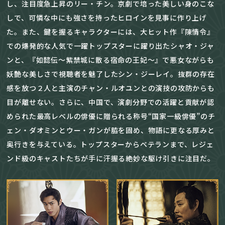
し、注目度急上昇のリー・チン。京劇で培った美しい身のこな
しで、可憐な中にも強さを持ったヒロインを見事に作り上げ
た。また、鍵を握るキャラクターには、大ヒット作『陳情令』
での爆発的な人気で一躍トップスターに躍り出たシャオ・ジャ
ンと、『如懿伝～紫禁城に散る宿命の王妃～』で悪女ながらも
妖艶な美しさで視聴者を魅了したシン・ジーレイ。抜群の存在
感を放つ２人と主演のチャン・ルオユンとの演技の攻防からも
目が離せない。さらに、中国で、演劇分野での活躍と貢献が認
められた最高レベルの俳優に贈られる称号“国家一級俳優”のチ
ェン・ダオミンとウー・ガンが脇を固め、物語に更なる厚みと
奥行きを与えている。トップスターからベテランまで、レジェ
ンド級のキャストたちが手に汗握る絶妙な駆け引きに注目だ。