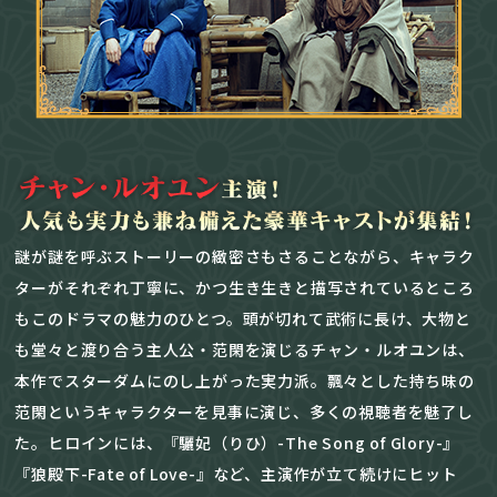
謎が謎を呼ぶストーリーの緻密さもさることながら、キャラク
ターがそれぞれ丁寧に、かつ生き生きと描写されているところ
もこのドラマの魅力のひとつ。頭が切れて武術に長け、大物と
も堂々と渡り合う主人公・范閑を演じるチャン・ルオユンは、
本作でスターダムにのし上がった実力派。飄々とした持ち味の
范閑というキャラクターを見事に演じ、多くの視聴者を魅了し
た。ヒロインには、『驪妃（りひ）-The Song of Glory-』
『狼殿下-Fate of Love-』など、主演作が立て続けにヒット