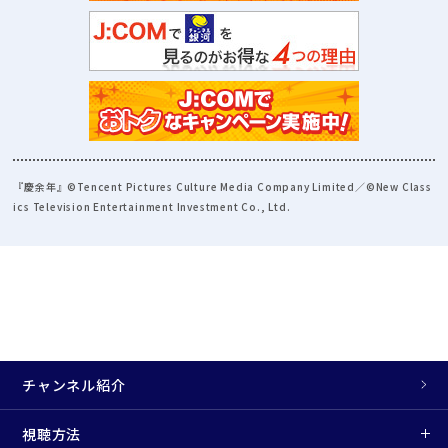
『慶余年』©Tencent Pictures Culture Media Company Limited／©New Class
ics Television Entertainment Investment Co., Ltd.
チャンネル紹介
視聴方法