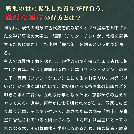
物語は、現代の概念で古代史を読み解くという提案を却下され
た文学部専攻の大学生・張慶（チャン・チン）が、教授を説得
するために書き上げた小説「慶余年」を語るという形で始ま
る。
主人公は難病で命を落とし、現代の記憶を持ったまま古代に転
生した青年。彼は南慶国司南伯・范建（ファン・ジアン）の隠
し子・范閑（ファン・シエン）として生まれ変わり、京都（け
いと）から遠く離れた町で、幼い頃から武術や毒の知識などを
叩きこまれて育つ。立派な青年となった頃、京都からの迎えが
やって来る。道中、何者かに命を狙われながらも、范家にたど
り着く范閑。そこで范建から、殺された母の商売「内庫」が皇
室に管理されていると聞かされる。「内庫」は皇室にとってカ
ネのなる木。その管轄権を手中に収めるため、時の皇帝・慶帝