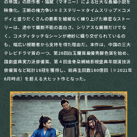
の帝国』の原作者・猫膩（マオニー）による壮大な長編小説を
映像化。王朝の権力争い×ミステリー×タイムスリップ×コメ
ディと盛りだくさんの要素を破綻なく練り上げた緻密なストー
リーは、途中で離脱不能の面白さ。シリアスな展開だけでな
く、コメディタッチなシーンが絶妙に織り交ぜられているの
も、幅広い視聴者から支持を得た理由だ。本作は、中国の三大
テレビドラマ賞の一つ、第26回白玉蘭賞最優秀脚色賞を始め、
国劇盛典実力派俳優賞、第４回金骨朶網絡影視盛典年間演技派
俳優賞など総計16冠を獲得し、総再生回数160億回（※2021年
6月時点）を超える大ヒット作となった。