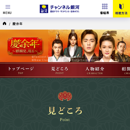
MENU
番組表
視聴方法
/ 慶余年
©Tencent Pictures Culture Media Company Limited／
©New Classics Television Entertainment Investment Co., Ltd.