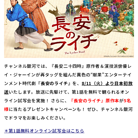
チャンネル銀河では、『長安二十四時』原作者＆演技派俳優レ
イ・ジャーインが再タッグを組んだ異色の“献果”エンターテイ
ンメント時代劇
『長安のライチ』
を、
8/11（火）より日本初放
送
いたします。放送に先駆けて、第1話を無料で観られるオン
ライン試写会を実施！ さらに、
『長安のライチ』原作本
が
5名
様
に当たるプレゼントキャンペーンも！ ぜひ、チャンネル銀河
でドラマをお楽しみください。
＊第1話無料オンライン試写会はこちら