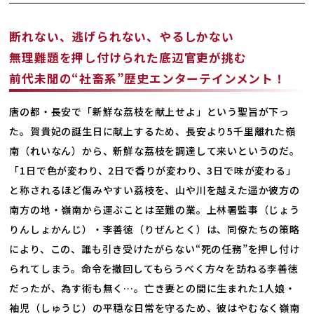
断れない、逃げられない、やるしかない
無理難題を押し付けられた底辺官吏が挑む
前代未聞の“社畜系”歴史エンターテインメント！
唐の都・長安で「新鮮な荔枝を献上せよ」という聖旨が下っ
た。賀貴妃の誕生日に献上するため、長安より5千里離れた嶺
南（れいなん）から、新鮮な荔枝を調達して来いというのだ。
「1日で色が変わり、2日で香りが変わり、3日で味が変わる」
と称されるほど傷みやすい荔枝を、山や川を越えた遥か彼方の
南方の地・嶺南から運ぶことは至難の業。上林署監事（じょう
りんしょかんじ）・李善徳（りぜんとく）は、同僚たちの策略
により、この、誰も引き受けたがらない“死の任務”を押し付け
られてしまう。命令を撤回してもらうべく方々を訪ねる李善徳
だったが、為す術も無く…。亡き妻との間に生まれた1人娘・
袖児（しゅうじ）の平穏な日常を守るため、彼はやむなく嶺南