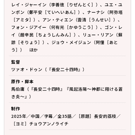
レイ・ジャーイン（李善徳［りぜんとく］）、ユエ・ユ
ンポン（鄭平安［ていへいあん］）、ナーナシ（阿弥塔
［アミタ］）、アン・ティエン（雲清［うんせい］）、
フォン・ジアイー（何有光［かゆうこう］）、ゴン・レ
イ（趙辛民［ちょうしんみん］）、リュー・リアン（蘇
諒［そりょう］）、ジョウ・メイジュン（阿僮［あと
う］） ほか
監督
ツァオ・ドゥン（『長安二十四時』）
原作・脚本
馬伯庸（『長安二十四時』『風起洛陽～神都に翔ける蒼
き炎～』）
制作
2025年／中国／字幕／全35話／［原題］長安的荔枝／
［ヨミ］チョウアンノライチ