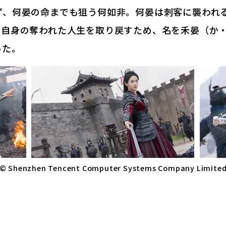
ず、何晏の命までも狙う何如非。何晏は刺客に襲われ
、自身の奪われた人生を取り戻すため、名を禾晏（か
った。
© Shenzhen Tencent Computer Systems Company Limite