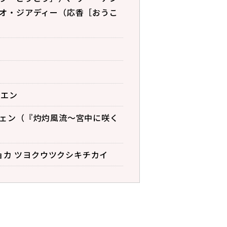
オ・ジアディー（応香［おうこ
ユエン
ェン（『灼灼風流～宮中に咲く
ョカ ツヨクウツクシキチカイ