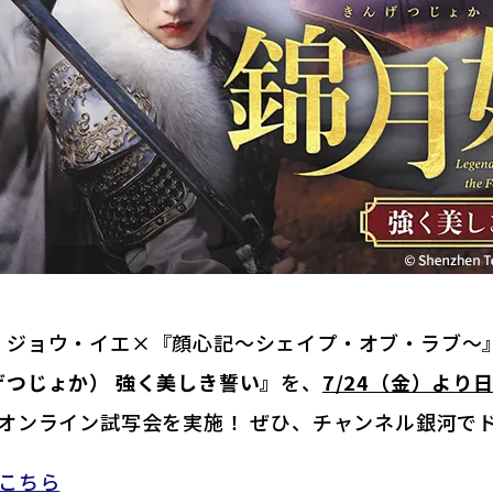
』ジョウ・イエ×『顔心記～シェイプ・オブ・ラブ～
げつじょか） 強く美しき誓い』
を、
7/24（金）より
オンライン試写会を実施！ ぜひ、チャンネル銀河で
こちら