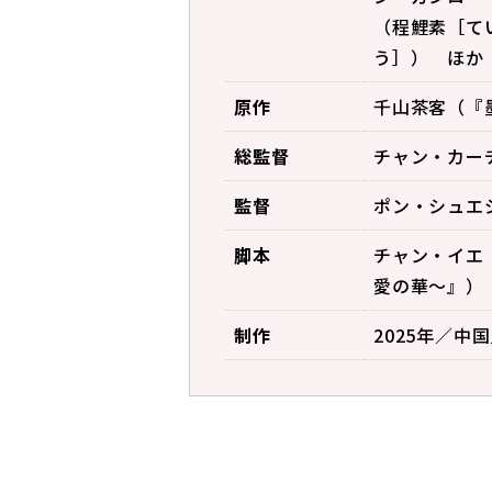
（程鯉素［て
う］） ほか
原作
千山茶客（『
総監督
チャン・カー
監督
ポン・シュエジ
脚本
チャン・イエ
愛の華～』）
制作
2025年／