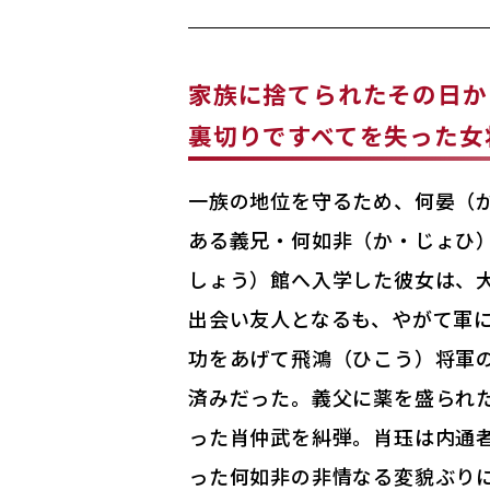
家族に捨てられたその日か
裏切りですべてを失った女
一族の地位を守るため、何晏（
ある義兄・何如非（か・じょひ
しょう）館へ入学した彼女は、
出会い友人となるも、やがて軍
功をあげて飛鴻（ひこう）将軍
済みだった。義父に薬を盛られ
った肖仲武を糾弾。肖珏は内通
った何如非の非情なる変貌ぶり