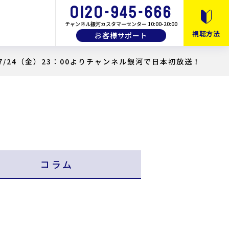
チャンネル銀河カスタマーセンター 10:00-20:00
視聴方法
お客様サポート
/24（金）23：00よりチャンネル銀河で日本初放送！
10月以降のおすすめ番組
月間・番組ガイド
画
教養・バラエティ
コラム