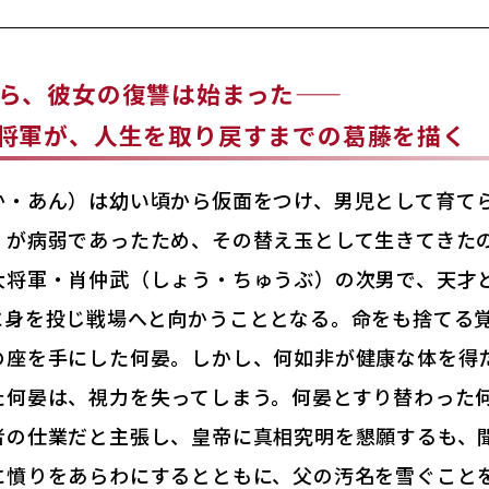
ら、彼女の復讐は始まった——
将軍が、人生を取り戻すまでの葛藤を描く
か・あん）は幼い頃から仮面をつけ、男児として育て
）が病弱であったため、その替え玉として生きてきた
大将軍・肖仲武（しょう・ちゅうぶ）の次男で、天才
に身を投じ戦場へと向かうこととなる。命をも捨てる
の座を手にした何晏。しかし、何如非が健康な体を得
た何晏は、視力を失ってしまう。何晏とすり替わった
者の仕業だと主張し、皇帝に真相究明を懇願するも、
に憤りをあらわにするとともに、父の汚名を雪ぐこと