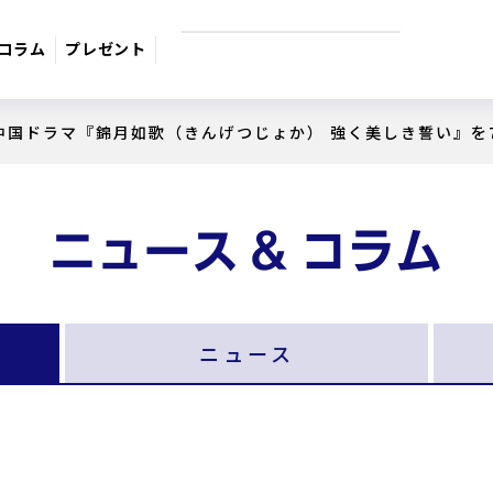
コラム
プレゼント
中国ドラマ『錦月如歌（きんげつじょか） 強く美しき誓い』を7
9月のおすすめ番組
週間番組表
サスペンス
日本のうた
ドラマ・映
ニュース