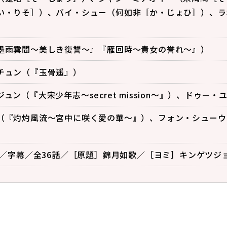
い・りそ］）、バイ・シュー（何如非［か・じょひ］）、ラ
墨雨雲間～美しき復讐～』『雁回時～貴女の誉れ～』）
チュン（『玉骨遥』）
ュン（『大宋少年志～secret mission～』）、ドゥー・
（『灼灼風流～宮中に咲く愛の華～』）、フォン・シューウ
中国／字幕／全36話／［原題］錦月如歌／［ヨミ］キンゲツジ