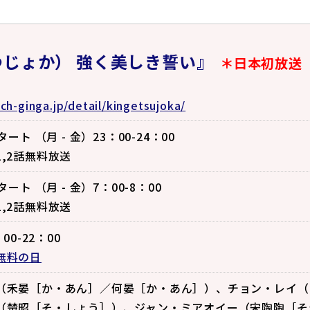
じょか） 強く美しき誓い』
＊日本初放送
ch-ginga.jp/detail/kingetsujoka/
タート （月 - 金）23：00-24：00
,2話無料放送
タート （月 - 金）7：00-8：00
,2話無料放送
00-22：00
無料の日
（禾晏［か・あん］／何晏［か・あん］）、チョン・レイ（
（楚昭［そ・しょう］）、ジャン・ミアオイー（宋陶陶［そ