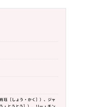
肖珏［しょう・かく］）、ジャ
う・とうとう］）、リー・チン