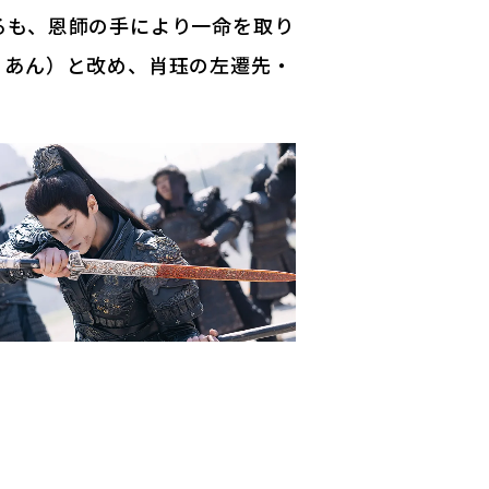
るも、恩師の手により一命を取り
・あん）と改め、肖珏の左遷先・
d