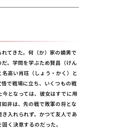
られてきた。何（か）家の嫡男で
のだ。学問を学ぶため賢昌（けん
と名高い肖珏（しょう・かく）と
覚悟で戦場に立ち、いくつもの戦
た今となっては、彼女はすでに用
何如非は、先の戦で敗軍の将とな
聞き入れられず。かつて友人であ
を固く決意するのだった。