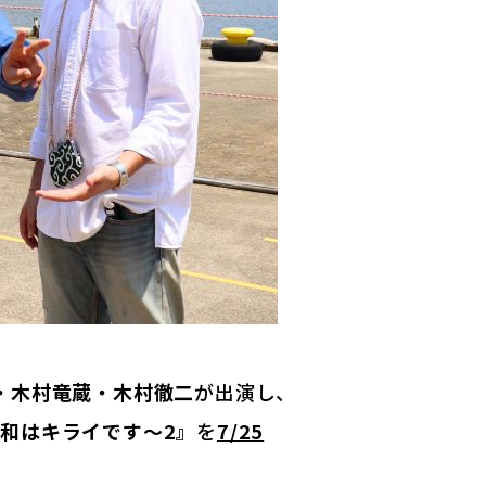
・木村竜蔵・木村徹二
が出演し、
和はキライです～2』
を
7/25