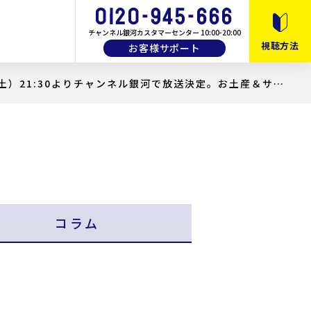
チャンネル銀河カスタマーセンター 10:00-20:00
視聴方法
お客様サポート
土）21:30よりチャンネル銀河で放送決定。お土産＆サイ
10月以降のおすすめ番組
月間・番組ガイド
画
教養・バラエティ
コラム