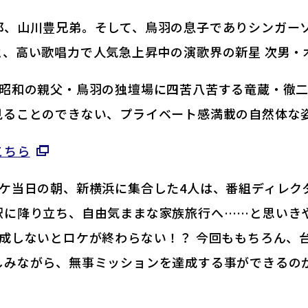
郎、山川豊兄弟。そして、鳥羽の息子でありシンガー
、高い歌唱力で人気急上昇中の演歌界の新星 次男・木
な昭和の親父・鳥羽の独壇場に四苦八苦する竜蔵・徹
見ることのできない、プライベート感満載の自然体な
こちら
ロケ当日の朝、新横浜に集合した4人は、番組ディレク
駅に降り立ち、自由気ままな家族旅行へ……と思いき
成しないとロケが終わらない！？ 今回ももちろん、
しみながら、無事ミッションを達成する事ができるの