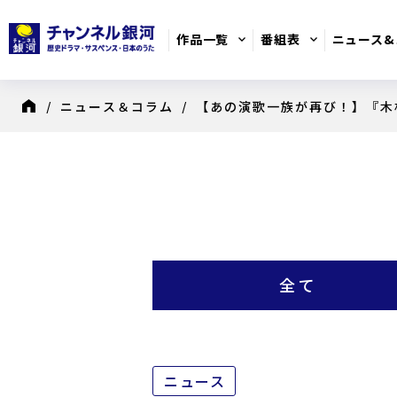
作品一覧
番組表
ニュース&
/
ニュース＆コラム
/ 【あの演歌一族が再び！】『木
ン色紙が当たるプレゼントも実施！
8月のおすすめ番組
日別番組表
歴史ドラマ
全て
ニュース