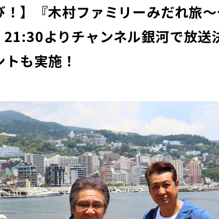
び！】『木村ファミリーみだれ旅～
土）21:30よりチャンネル銀河で放
ントも実施！