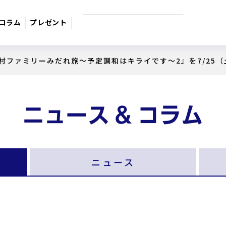
コラム
プレゼント
村ファミリーみだれ旅～予定調和はキライです～2』を7/25（
9月のおすすめ番組
週間番組表
サスペンス
日本のうた
ドラマ・映
ニュース