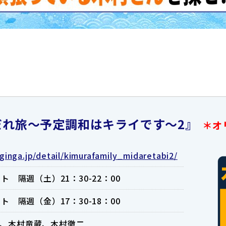
だれ旅～予定調和はキライです～2』
＊オ
ginga.jp/detail/kimurafamily_midaretabi2/
ト 隔週（土）21：30-22：00
ト 隔週（金）17：30-18：00
、木村竜蔵、木村徹二