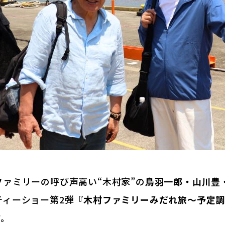
ァミリーの呼び声高い“木村家”の
鳥羽一郎・山川豊
ティーショー第2弾
『木村ファミリーみだれ旅～予定調
す。